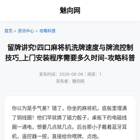
魅向网
首页
>
资讯中心
>
攻略科普
留牌讲究!四口麻将机洗牌速度与牌流控制
技巧_上门安装程序需要多久时间-攻略科普
发布时间：2026-08-06｜阅读：1
发布者：魅向网
你以为是手气差？错了，你坐的麻将机，底板里埋满
了铜线圈！他们早就换了磁力骰子，桌板下的电磁线
圈一通电，想要几点就几点。后台那小子戴着蓝牙耳
机，遥控器一按，直接给你喂牌、点炮。