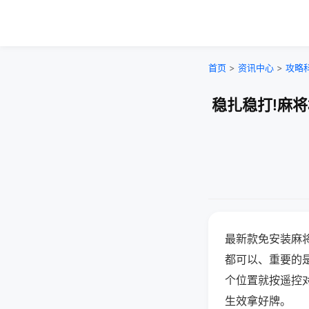
首页
>
资讯中心
>
攻略
稳扎稳打!麻
最新款免安装麻
都可以、重要的是
个位置就按遥控
生效拿好牌。