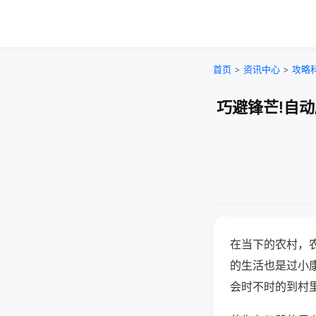
首页
>
资讯中心
>
攻略
巧避锋芒!自
在当下的农村，
的生活也是过小
会时不时的到村