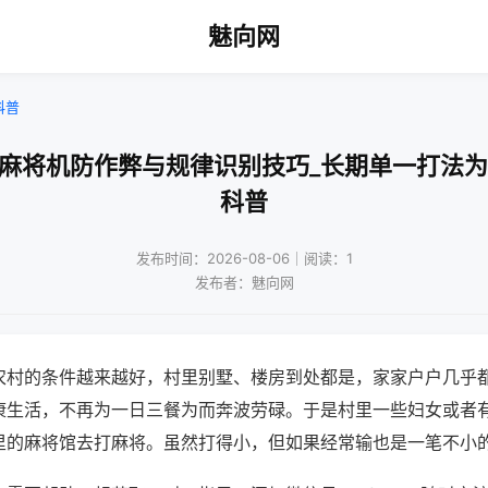
魅向网
科普
动麻将机防作弊与规律识别技巧_长期单一打法为
科普
发布时间：2026-08-06｜阅读：1
发布者：魅向网
农村的条件越来越好，村里别墅、楼房到处都是，家家户户几乎
康生活，不再为一日三餐为而奔波劳碌。于是村里一些妇女或者
里的麻将馆去打麻将。虽然打得小，但如果经常输也是一笔不小