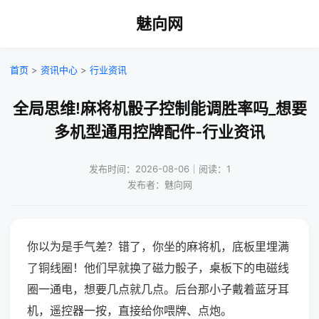
魅向网
首页
>
资讯中心
>
行业资讯
全局思维!麻将机骰子控制能调胜率吗_想要
多机型通用控牌配件-行业资讯
发布时间：2026-08-06｜阅读：1
发布者：魅向网
你以为是手气差？错了，你坐的麻将机，底板里埋满
了铜线圈！他们早就换了磁力骰子，桌板下的电磁线
圈一通电，想要几点就几点。后台那小子戴着蓝牙耳
机，遥控器一按，直接给你喂牌、点炮。