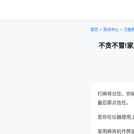
首页
>
资讯中心
>
万能
不贪不冒!
打麻将记住，你
最后那点信任。
若你在仪器使用上
家用麻将机作弊