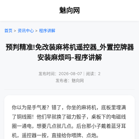
魅向网
首页
>
资讯中心
>
程序讲解
预判精准!免改装麻将机遥控器_外置控牌器
安装麻烦吗-程序讲解
发布时间：2026-08-07｜阅读：2
发布者：魅向网
你以为是手气差？错了，你坐的麻将机，底板里埋满
了铜线圈！他们早就换了磁力骰子，桌板下的电磁线
圈一通电，想要几点就几点。后台那小子戴着蓝牙耳
机，遥控器一按，直接给你喂牌、点炮。