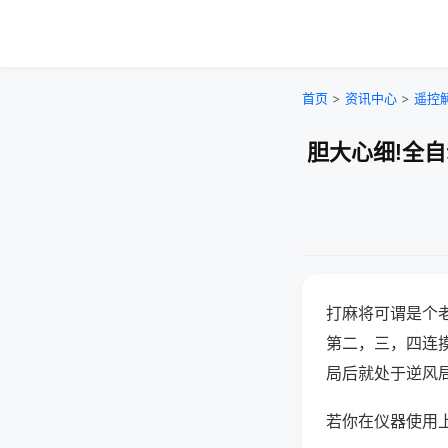
首页
>
资讯中心
>
遥控
胆大心细!全
打麻将可谓是个
第二，三，四连
局后就处于逆风
若你在仪器使用上