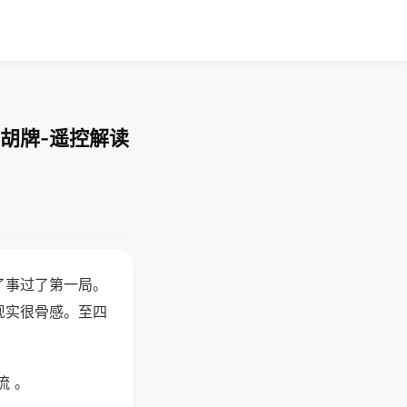
胡牌-遥控解读
了事过了第一局。
现实很骨感。至四
流 。