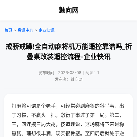
魅向网
首页
>
资讯中心
>
企业快讯
戒骄戒躁!全自动麻将机万能遥控靠谱吗_折
叠桌改装遥控流程-企业快讯
发布时间：2026-08-08｜阅读：1
发布者：魅向网
打麻将可谓是个老手，可经常碰到麻将的斜乎事，出
于习惯，不赢头一把，敷衍了事过了第一局。第二，
三，四连摸三局大胡，按道理说，这场麻将下来是稳
赢钱。理想很丰满，现实很骨感。至四局后就处于逆