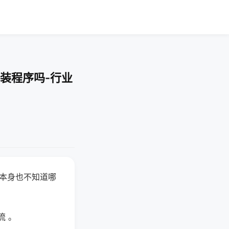
装程序吗-行业
器本身也不知道哪
。
流 。