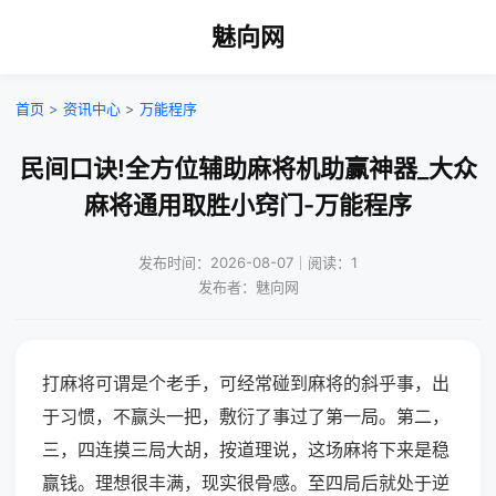
魅向网
首页
>
资讯中心
>
万能程序
民间口诀!全方位辅助麻将机助赢神器_大众
麻将通用取胜小窍门-万能程序
发布时间：2026-08-07｜阅读：1
发布者：魅向网
打麻将可谓是个老手，可经常碰到麻将的斜乎事，出
于习惯，不赢头一把，敷衍了事过了第一局。第二，
三，四连摸三局大胡，按道理说，这场麻将下来是稳
赢钱。理想很丰满，现实很骨感。至四局后就处于逆