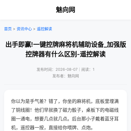
魅向网
首页
>
资讯中心
>
遥控解读
出手即赢!一键控牌麻将机辅助设备_加强版
控牌器有什么区别-遥控解读
发布时间：2026-08-07｜阅读：1
发布者：魅向网
你以为是手气差？错了，你坐的麻将机，底板里埋满
了铜线圈！他们早就换了磁力骰子，桌板下的电磁线
圈一通电，想要几点就几点。后台那小子戴着蓝牙耳
机，遥控器一按，直接给你喂牌、点炮。