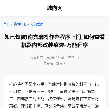
魅向网
首页
>
资讯中心
>
万能程序
知己知彼!南充麻将作弊程序上门_如何查看
机器内部改装痕迹-万能程序
发布时间：2026-08-08｜阅读：1
发布者：魅向网
打麻将可谓是个老手，可经常碰到麻将的斜乎事，出
于习惯，不赢头一把，敷衍了事过了第一局。第二，
三，四连摸三局大胡，按道理说，这场麻将下来是稳
赢钱。理想很丰满，现实很骨感。至四局后就处于逆