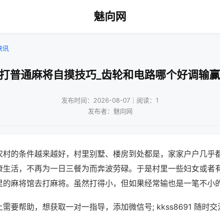
魅向网
快讯
!打普通麻将自摸技巧_齿轮和电路哪个好调输赢
发布时间：2026-08-07｜阅读：1
发布者：魅向网
农村的条件越来越好，村里别墅、楼房到处都是，家家户户几乎
康生活，不再为一日三餐为而奔波劳碌。于是村里一些妇女或者
里的麻将馆去打麻将。虽然打得小，但如果经常输也是一笔不小
需要帮助，想获取一对一指导，添加微信号; kkss8691 随时交