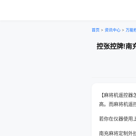
首页
>
资讯中心
>
万能
控张控牌!南
【麻将机遥控器
高。而麻将机遥
若你在仪器使用上
南充麻将定制外