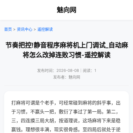
魅向网
首页
>
资讯中心
>
遥控解读
节奏把控!静音程序麻将机上门调试_自动麻
将怎么改掉连败习惯-遥控解读
发布时间：2026-08-08｜阅读：1
发布者：魅向网
打麻将可谓是个老手，可经常碰到麻将的斜乎事，出
于习惯，不赢头一把，敷衍了事过了第一局。第二，
三，四连摸三局大胡，按道理说，这场麻将下来是稳
赢钱。理想很丰满，现实很骨感。至四局后就处于逆