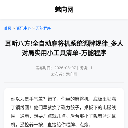
魅向网
首页
>
资讯中心
>
万能程序
耳听八方!全自动麻将机系统调牌规律_多人
对局实用小工具清单-万能程序
发布时间：2026-08-07｜阅读：1
发布者：魅向网
你以为是手气差？错了，你坐的麻将机，底板里埋满
了铜线圈！他们早就换了磁力骰子，桌板下的电磁线
圈一通电，想要几点就几点。后台那小子戴着蓝牙耳
机，遥控器一按，直接给你喂牌、点炮。