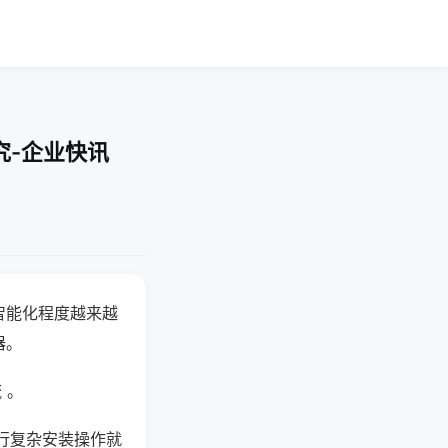
究-企业快讯
智能化程度越来越
器。
 。
行复杂安装操作就