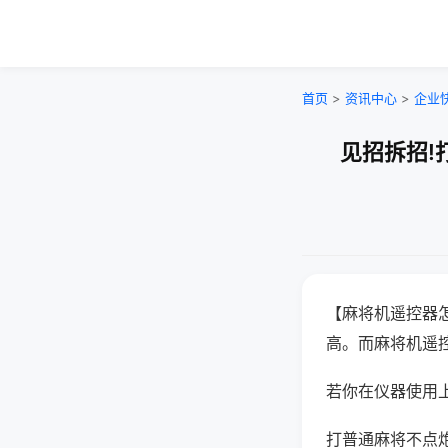
首页
>
资讯中心
>
企业
见招拆招!
【麻将机遥控器
高。而麻将机遥
若你在仪器使用上
打普通麻将不点