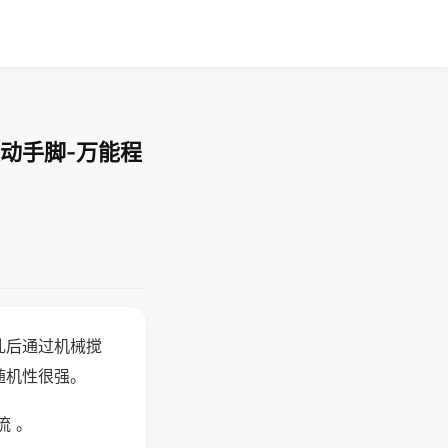
动手脚-万能程
乱后通过机械搅
随机性很强。
流 。