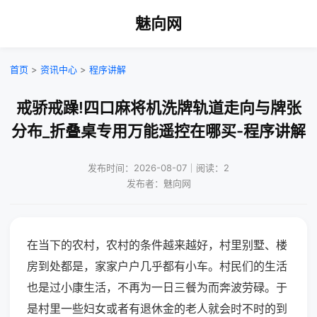
魅向网
首页
>
资讯中心
>
程序讲解
戒骄戒躁!四口麻将机洗牌轨道走向与牌张
分布_折叠桌专用万能遥控在哪买-程序讲解
发布时间：2026-08-07｜阅读：2
发布者：魅向网
在当下的农村，农村的条件越来越好，村里别墅、楼
房到处都是，家家户户几乎都有小车。村民们的生活
也是过小康生活，不再为一日三餐为而奔波劳碌。于
是村里一些妇女或者有退休金的老人就会时不时的到