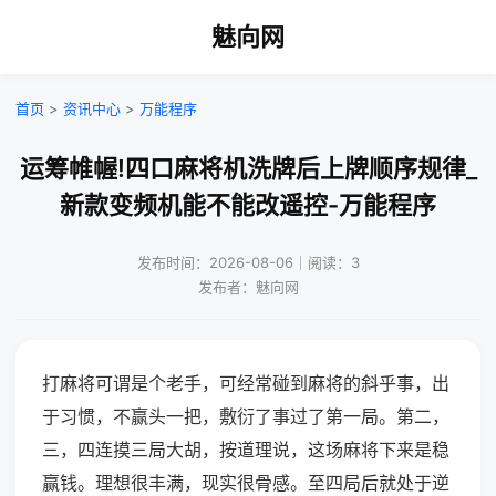
魅向网
首页
>
资讯中心
>
万能程序
运筹帷幄!四口麻将机洗牌后上牌顺序规律_
新款变频机能不能改遥控-万能程序
发布时间：2026-08-06｜阅读：3
发布者：魅向网
打麻将可谓是个老手，可经常碰到麻将的斜乎事，出
于习惯，不赢头一把，敷衍了事过了第一局。第二，
三，四连摸三局大胡，按道理说，这场麻将下来是稳
赢钱。理想很丰满，现实很骨感。至四局后就处于逆