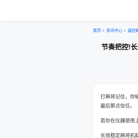
首页
>
资讯中心
>
遥控
节奏把控!
打麻将记住，你
最后那点信任。
若你在仪器使用上
长效稳定麻将机