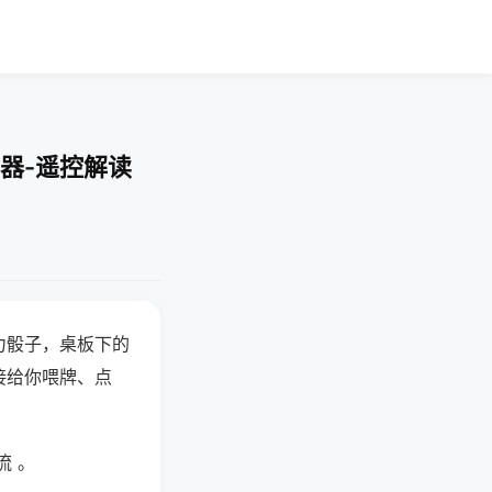
器-遥控解读
力骰子，桌板下的
接给你喂牌、点
流 。