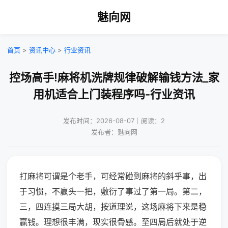
魅向网
首页
>
资讯中心
>
行业资讯
控场高手!麻将机洗牌规律破解输钱方法_家
用机适合上门装程序吗-行业资讯
发布时间：2026-08-07｜阅读：2
发布者：魅向网
打麻将可谓是个老手，可经常碰到麻将的斜乎事，出
于习惯，不赢头一把，敷衍了事过了第一局。第二，
三，四连摸三局大胡，按道理说，这场麻将下来是稳
赢钱。理想很丰满，现实很骨感。至四局后就处于逆