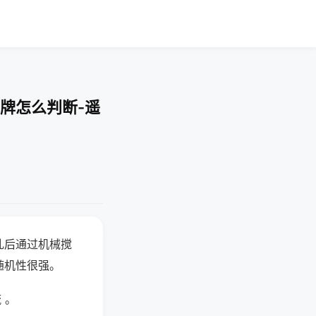
牌怎么判断-遥
乱后通过机械搅
随机性很强。
 。