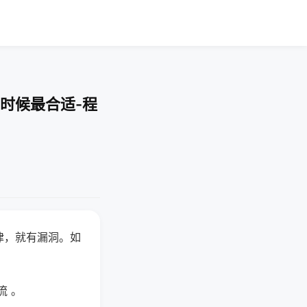
时候最合适-程
律，就有漏洞。如
流 。